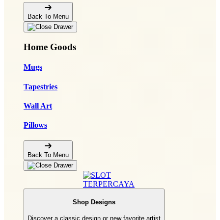
Kids Hoodie
Kids Long Sleeve T-Shirt
Back To Menu
Accessories
Hats
New!
Stickers
Magnets
Phone Cases
Pins
Totes