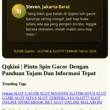
Steven, Jakarta Barat
SJ
"Yang bikin gue betah di Qqkini tuh game
barunya sering nongol. Jadi tiap buka
selalu ada aja yang pengen dicoba. Nggak
berasa monoton, malah makin seru tiap
main."
©2026 Qqkini - SLOT88 & SLOT77 TERBAIK Tahun 2026
Qqkini | Pintu Spin Gacor Dengan
Panduan Tajam Dan Informasi Tepat
Trending Tags
Qqkini
SLOT GACOR
SLOT MAXWIN
SLOT88
SITUS SLOT
GAME SLOT
SITUS SLOT TERPERCAYA
SLOT77
SLOT
ONLINE
SPORTSBOOK BET
SLOT ONLINE MALAM INI